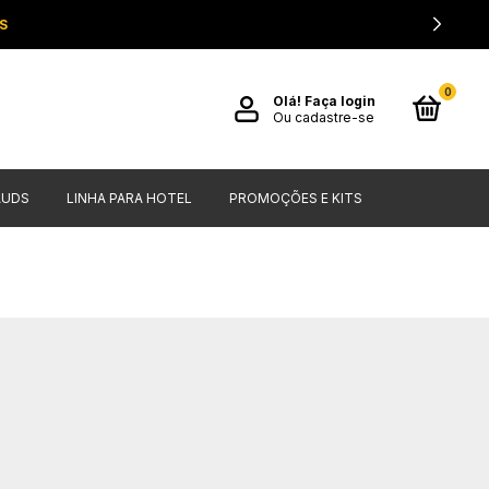
S
0
Olá!
Faça login
Ou cadastre-se
AUDS
LINHA PARA HOTEL
PROMOÇÕES E KITS