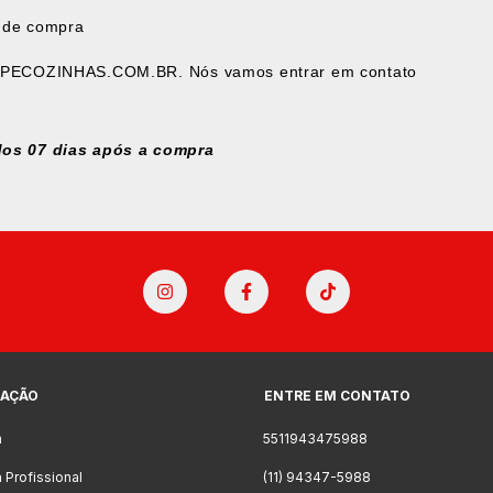
t de compra
PECOZINHAS.COM.BR
. Nós vamos entrar em contato
dos 07
dias após a compra
AÇÃO
ENTRE EM CONTATO
a
5511943475988
 Profissional
(11) 94347-5988