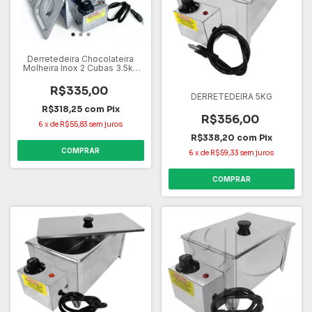
Derretedeira Chocolateira
Molheira Inox 2 Cubas 3.5kg
220V
R$335,00
DERRETEDEIRA 5KG
R$318,25
com
Pix
R$356,00
6
x
de
R$55,83
sem juros
R$338,20
com
Pix
COMPRAR
6
x
de
R$59,33
sem juros
COMPRAR