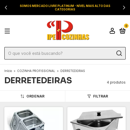
SOMOS MERCADO LIVRE PLATINUM - NÍVEL MAIS ALTO DAS
CATEGORIAS
0
Início
>
COZINHA PROFISSIONAL
>
DERRETEDEIRAS
DERRETEDEIRAS
4 produtos
ORDENAR
FILTRAR