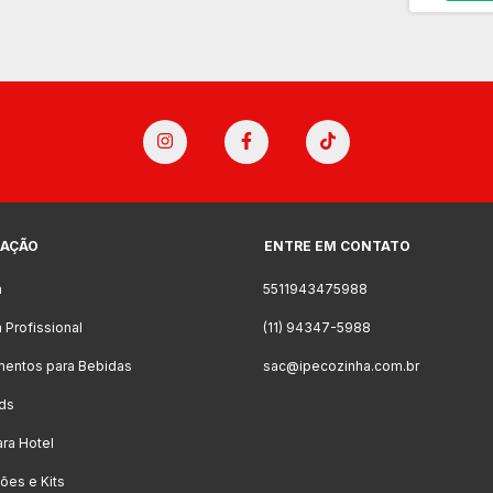
AÇÃO
ENTRE EM CONTATO
a
5511943475988
 Profissional
(11) 94347-5988
mentos para Bebidas
sac@ipecozinha.com.br
ds
ara Hotel
es e Kits