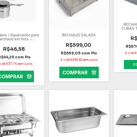
RECHAU
CUBAS T
eiro / Aquecedor para
RECHAUD SALADA
R$
echaud em Inox –
imador para Buffet,
R$599,00
R$67
ing Dish e Eventos 2
R$46,58
unidades
R$569,05
com
Pix
6
x
de
R
R$44,25
com
Pix
6
x
de
R$99,83
sem juros
x
de
R$7,76
sem juros
C