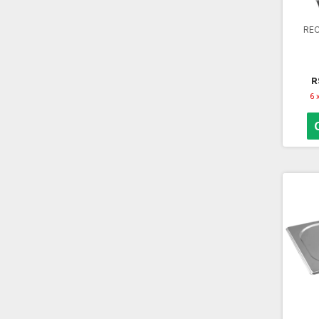
REC
R
6