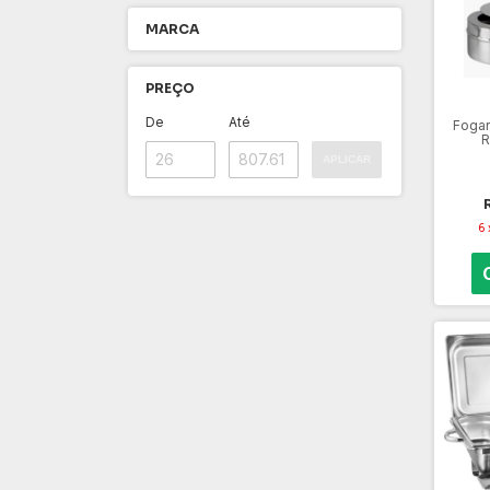
MARCA
PREÇO
De
Até
Fogar
R
Que
APLICAR
Chaf
6