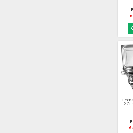
5
Recha
2 Cu
R
6