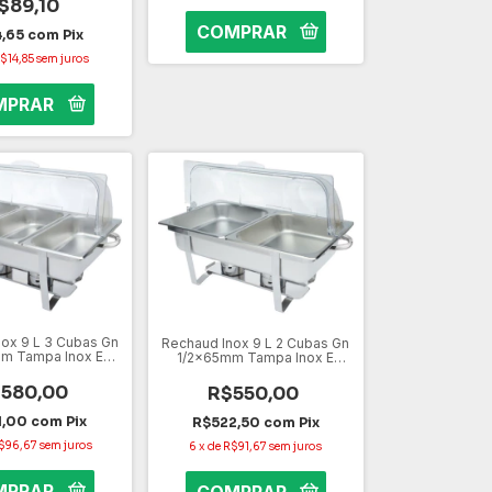
$89,10
4,65
com
Pix
$14,85
sem juros
ox 9 L 3 Cubas Gn
Rechaud Inox 9 L 2 Cubas Gn
m Tampa Inox E
1/2x65mm Tampa Inox E
Acrilica
Acrilica
580,00
R$550,00
1,00
com
Pix
R$522,50
com
Pix
$96,67
sem juros
6
x
de
R$91,67
sem juros