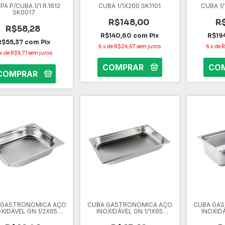
A P/CUBA 1/1 R.1612
CUBA 1/1X200 SK1101
CUBA 1
SK0017
R$148,00
R
R$58,28
R$140,60
com
Pix
R$19
R$55,37
com
Pix
6
x
de
R$24,67
sem juros
6
x
de
R
x
de
R$9,71
sem juros
 GASTRONOMICA AÇO
CUBA GASTRONOMICA AÇO
CUBA GA
OXIDÁVEL GN 1/2X65
INOXIDÁVEL GN 1/1X65
INOXIDÁ
SK0006
SK0002