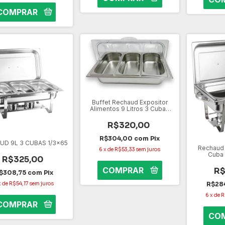
Buffet Rechaud Expositor
Alimentos 9 Litros 3 Cubas
1/3x65
R$320,00
R$304,00
com
Pix
UD 9L 3 CUBAS 1/3x65
Rechaud 9
6
x
de
R$53,33
sem juros
Cuba
R$325,00
R$
$308,75
com
Pix
R$28
x
de
R$54,17
sem juros
6
x
de
R