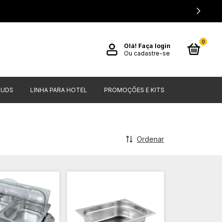
0
Olá!
Faça login
Ou cadastre-se
AUDS
LINHA PARA HOTEL
PROMOÇÕES E KITS
Ordenar