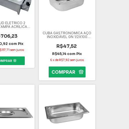
D ELETRICO 2
AMPA ACRILICA
(VAR)
CUBA GASTRONOMICA AÇO
706,23
INOXIDÁVEL GN 1/2X100
SK0005
0,92
com
Pix
R$47,52
$117,71
sem juros
R$45,14
com
Pix
6
x
de
R$7,92
sem juros
OMPRAR