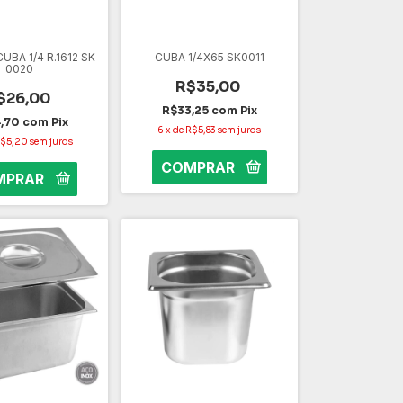
UBA 1/4 R.1612 SK
CUBA 1/4X65 SK0011
0020
R$35,00
$26,00
R$33,25
com
Pix
4,70
com
Pix
6
x
de
R$5,83
sem juros
$5,20
sem juros