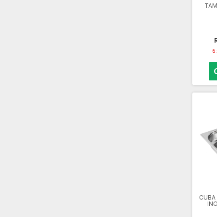
TAMP
6
CUBA
IN