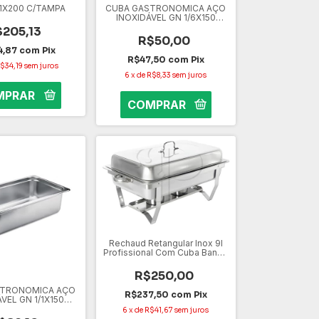
/1X200 C/TAMPA
CUBA GASTRONOMICA AÇO
INOXIDÁVEL GN 1/6X150
SK0012
$205,13
R$50,00
4,87
com
Pix
R$47,50
com
Pix
$34,19
sem juros
6
x
de
R$8,33
sem juros
Rechaud Retangular Inox 9l
Profissional Com Cuba Banho
Maria
R$250,00
STRONOMICA AÇO
R$237,50
com
Pix
VEL GN 1/1X150
SK1102
6
x
de
R$41,67
sem juros