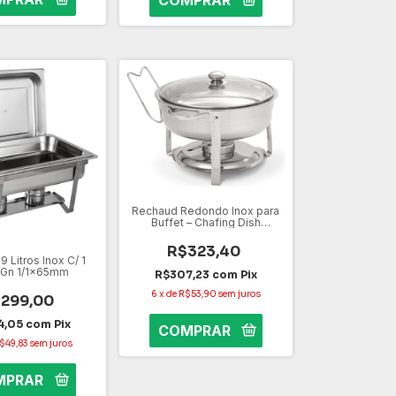
Rechaud Redondo Inox para
Buffet – Chafing Dish
Profissional para Manter
Alimentos Quentes - 7L
R$323,40
 Litros Inox C/ 1
 Gn 1/1x65mm
R$307,23
com
Pix
6
x
de
R$53,90
sem juros
299,00
4,05
com
Pix
$49,83
sem juros