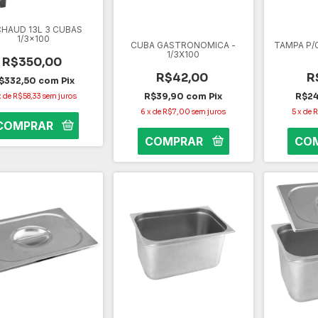
HAUD 13L 3 CUBAS
1/3x100
CUBA GASTRONOMICA -
TAMPA P/C
1/3X100
R$350,00
R$42,00
R
$332,50
com
Pix
R$39,90
com
Pix
R$2
x
de
R$58,33
sem juros
6
x
de
R$7,00
sem juros
5
x
de
R