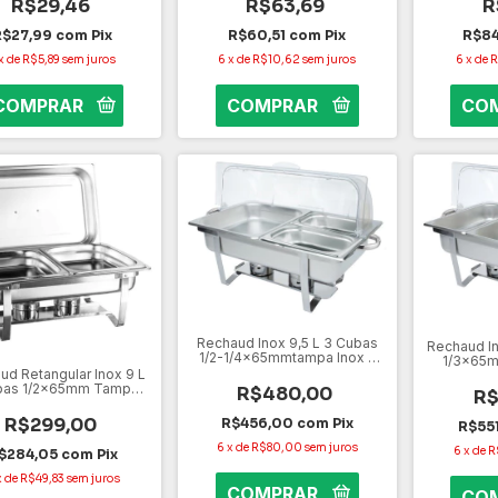
R$29,46
R$63,69
R
R$27,99
com
Pix
R$60,51
com
Pix
R$8
x
de
R$5,89
sem juros
6
x
de
R$10,62
sem juros
6
x
de
R
Rechaud Inox 9,5 L 3 Cubas
Rechaud In
1/2-1/4x65mmtampa Inox E
1/3x65m
Acrílica
ud Retangular Inox 9 L
bas 1/2x65mm Tampa
R$480,00
R$
Removível
R$299,00
R$456,00
com
Pix
R$55
6
x
de
R$80,00
sem juros
6
x
de
R
$284,05
com
Pix
x
de
R$49,83
sem juros