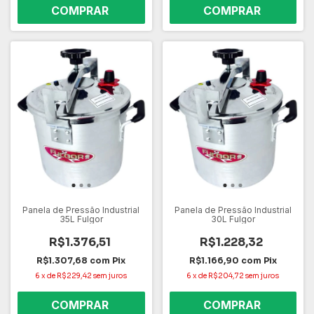
Panela de Pressão Industrial
Panela de Pressão Industrial
35L Fulgor
30L Fulgor
R$1.376,51
R$1.228,32
R$1.307,68
com
Pix
R$1.166,90
com
Pix
6
x
de
R$229,42
sem juros
6
x
de
R$204,72
sem juros