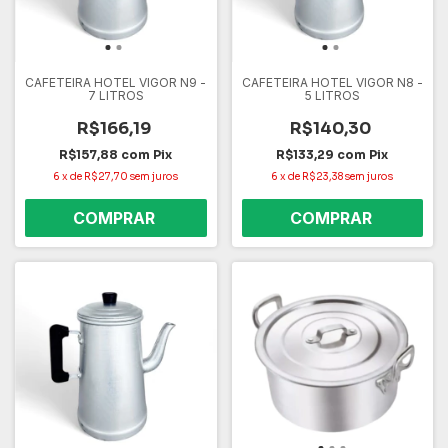
CAFETEIRA HOTEL VIGOR N9 -
CAFETEIRA HOTEL VIGOR N8 -
7 LITROS
5 LITROS
R$166,19
R$140,30
R$157,88
com
Pix
R$133,29
com
Pix
6
x
de
R$27,70
sem juros
6
x
de
R$23,38
sem juros