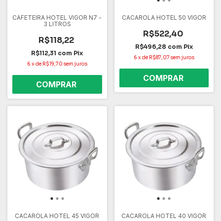
CAFETEIRA HOTEL VIGOR N7 -
CACAROLA HOTEL 50 VIGOR
3 LITROS
R$522,40
R$118,22
R$496,28
com
Pix
R$112,31
com
Pix
6
x
de
R$87,07
sem juros
6
x
de
R$19,70
sem juros
CACAROLA HOTEL 45 VIGOR
CACAROLA HOTEL 40 VIGOR