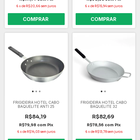
6
x
de
R$20,66
sem juros
6
x
de
R$15,94
sem juros
FRIGIDEIRA HOTEL CABO
FRIGIDEIRA HOTEL CABO
BAQUELITE ANTI 25
BAQUELITE 32
R$84,19
R$82,69
R$79,98
com
Pix
R$78,56
com
Pix
6
x
de
R$14,03
sem juros
6
x
de
R$13,78
sem juros