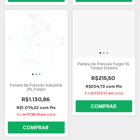
Panela de Pressão Fulgor 6L
Tampa Externa
R$215,50
Panela de Pressão Industrial
R$204,73
com
Pix
25L Fulgor
6
x
de
R$35,92
sem juros
R$1.130,86
R$1.074,32
com
Pix
6
x
de
R$188,48
sem juros