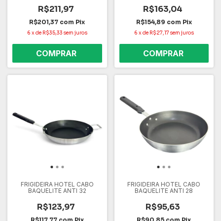
R$211,97
R$163,04
R$201,37
com
Pix
R$154,89
com
Pix
6
x
de
R$35,33
sem juros
6
x
de
R$27,17
sem juros
FRIGIDEIRA HOTEL CABO
FRIGIDEIRA HOTEL CABO
BAQUELITE ANTI 32
BAQUELITE ANTI 28
R$123,97
R$95,63
R$117,77
com
Pix
R$90,85
com
Pix