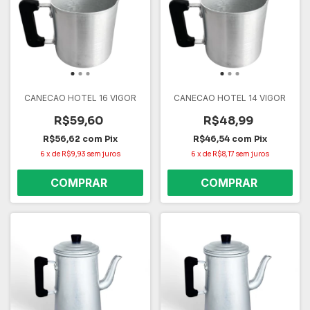
CANECAO HOTEL 16 VIGOR
CANECAO HOTEL 14 VIGOR
R$59,60
R$48,99
R$56,62
com
Pix
R$46,54
com
Pix
6
x
de
R$9,93
sem juros
6
x
de
R$8,17
sem juros