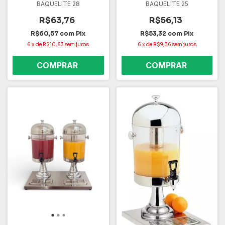
BAQUELITE 28
BAQUELITE 25
R$63,76
R$56,13
R$60,57
com
Pix
R$53,32
com
Pix
6
x
de
R$10,63
sem juros
6
x
de
R$9,36
sem juros