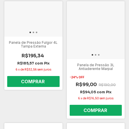
Panela de Pressão Fulgor 4L
Tampa Externa
R$195,34
R$185,57
com
Pix
Panela de Pressão 3L
Antiaderente Marpal
6
x
de
R$32,56
sem juros
-
24
%
OFF
R$99,00
R$130,00
R$94,05
com
Pix
6
x
de
R$16,50
sem juros