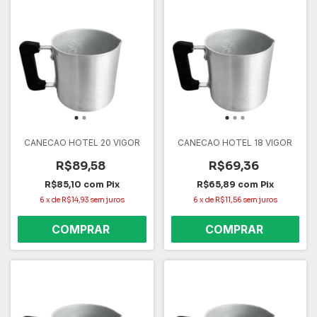
CANECAO HOTEL 20 VIGOR
CANECAO HOTEL 18 VIGOR
R$89,58
R$69,36
R$85,10
com
Pix
R$65,89
com
Pix
6
x
de
R$14,93
sem juros
6
x
de
R$11,56
sem juros