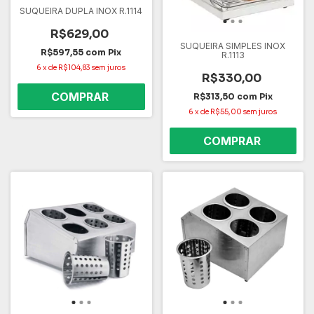
SUQUEIRA DUPLA INOX R.1114
R$629,00
SUQUEIRA SIMPLES INOX
R$597,55
com
Pix
R.1113
6
x
de
R$104,83
sem juros
R$330,00
R$313,50
com
Pix
6
x
de
R$55,00
sem juros