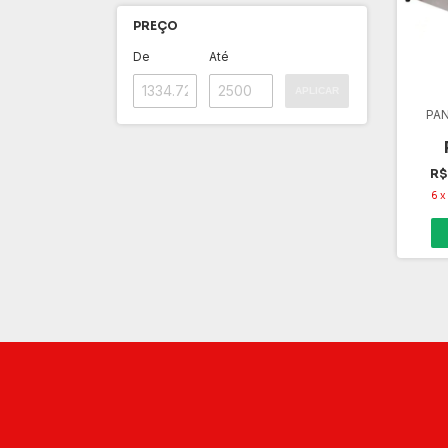
PREÇO
De
Até
APLICAR
PA
R$
6