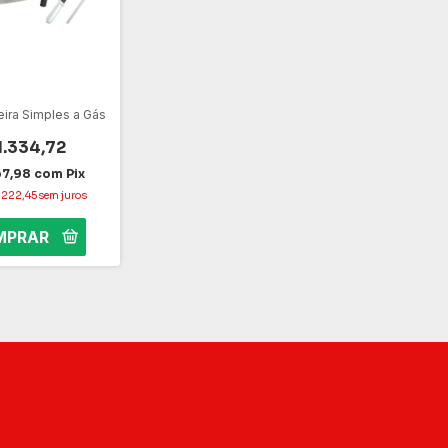
ira Simples a Gás
1.334,72
67,98
com
Pix
222,45
sem juros