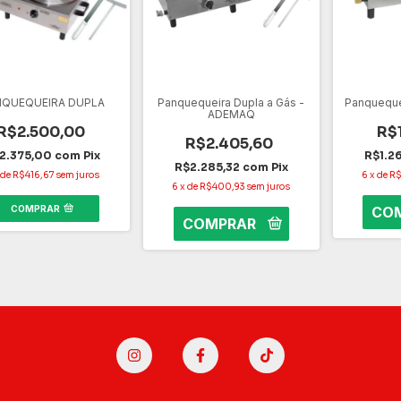
NQUEQUEIRA DUPLA
Panquequeira Dupla a Gás -
Panqueque
ADEMAQ
R$2.500,00
R$
R$2.405,60
2.375,00
com
Pix
R$1.2
R$2.285,32
com
Pix
x
de
R$416,67
sem juros
6
x
de
R$
6
x
de
R$400,93
sem juros
COMPRAR