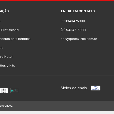
AÇÃO
ENTRE EM CONTATO
a
5511943475988
 Profissional
(11) 94347-5988
mentos para Bebidas
sac@ipecozinha.com.br
ds
ara Hotel
es e Kits
Meios de envio
eservados.