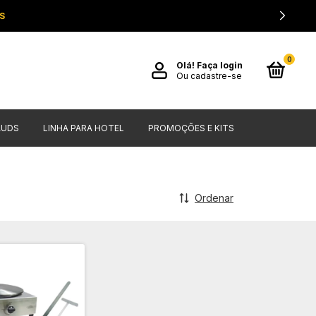
S
0
Olá!
Faça login
Ou cadastre-se
AUDS
LINHA PARA HOTEL
PROMOÇÕES E KITS
Ordenar