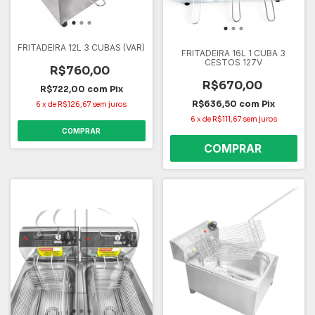
FRITADEIRA 12L 3 CUBAS (VAR)
FRITADEIRA 16L 1 CUBA 3
CESTOS 127V
R$760,00
R$670,00
R$722,00
com
Pix
R$636,50
com
Pix
6
x
de
R$126,67
sem juros
6
x
de
R$111,67
sem juros
COMPRAR