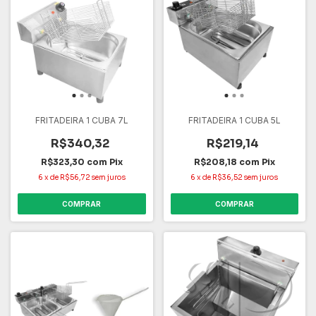
FRITADEIRA 1 CUBA 7L
FRITADEIRA 1 CUBA 5L
R$340,32
R$219,14
R$323,30
com
Pix
R$208,18
com
Pix
6
x
de
R$56,72
sem juros
6
x
de
R$36,52
sem juros
COMPRAR
COMPRAR