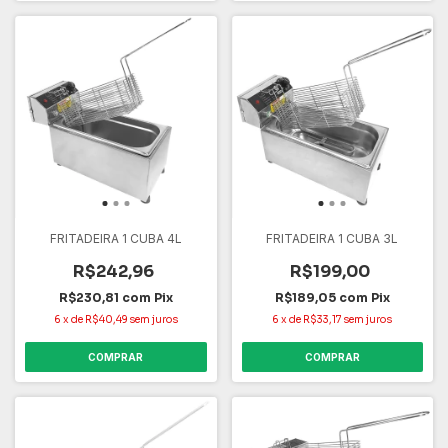
FRITADEIRA 1 CUBA 4L
FRITADEIRA 1 CUBA 3L
R$242,96
R$199,00
R$230,81
com
Pix
R$189,05
com
Pix
6
x
de
R$40,49
sem juros
6
x
de
R$33,17
sem juros
COMPRAR
COMPRAR