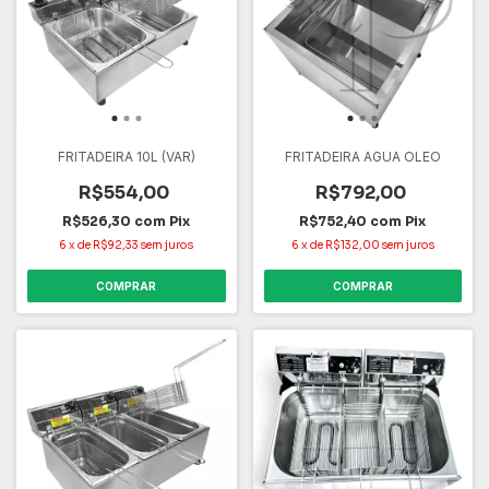
FRITADEIRA 10L (VAR)
FRITADEIRA AGUA OLEO
R$554,00
R$792,00
R$526,30
com
Pix
R$752,40
com
Pix
6
x
de
R$92,33
sem juros
6
x
de
R$132,00
sem juros
COMPRAR
COMPRAR