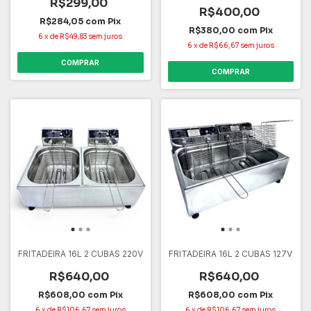
R$299,00
R$400,00
R$284,05
com
Pix
R$380,00
com
Pix
6
x
de
R$49,83
sem juros
6
x
de
R$66,67
sem juros
COMPRAR
COMPRAR
FRITADEIRA 16L 2 CUBAS 220V
FRITADEIRA 16L 2 CUBAS 127V
R$640,00
R$640,00
R$608,00
com
Pix
R$608,00
com
Pix
6
x
de
R$106,67
sem juros
6
x
de
R$106,67
sem juros