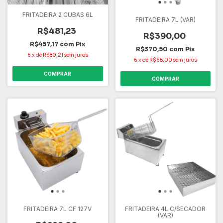
FRITADEIRA 2 CUBAS 6L
FRITADEIRA 7L (VAR)
R$481,23
R$390,00
R$457,17
com
Pix
R$370,50
com
Pix
6
x
de
R$80,21
sem juros
6
x
de
R$65,00
sem juros
COMPRAR
COMPRAR
FRITADEIRA 7L CF 127V
FRITADEIRA 4L C/SECADOR
(VAR)