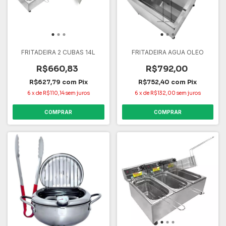
FRITADEIRA 2 CUBAS 14L
FRITADEIRA AGUA OLEO
R$660,83
R$792,00
R$627,79
com
Pix
R$752,40
com
Pix
6
x
de
R$110,14
sem juros
6
x
de
R$132,00
sem juros
COMPRAR
COMPRAR