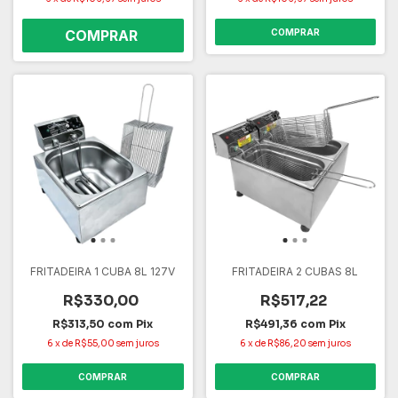
COMPRAR
FRITADEIRA 1 CUBA 8L 127V
FRITADEIRA 2 CUBAS 8L
R$330,00
R$517,22
R$313,50
com
Pix
R$491,36
com
Pix
6
x
de
R$55,00
sem juros
6
x
de
R$86,20
sem juros
COMPRAR
COMPRAR