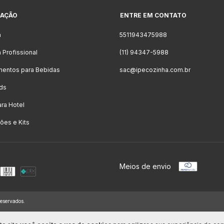
AÇÃO
ENTRE EM CONTATO
a
5511943475988
 Profissional
(11) 94347-5988
mentos para Bebidas
sac@ipecozinha.com.br
ds
ara Hotel
es e Kits
Meios de envio
eservados.