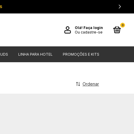
S
0
Olá!
Faça login
Ou cadastre-se
AUDS
LINHA PARA HOTEL
PROMOÇÕES E KITS
Ordenar