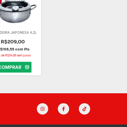
DEIRA JAPONESA 4,2L
R$209,00
$198,55
com
Pix
x
de
R$34,83
sem juros