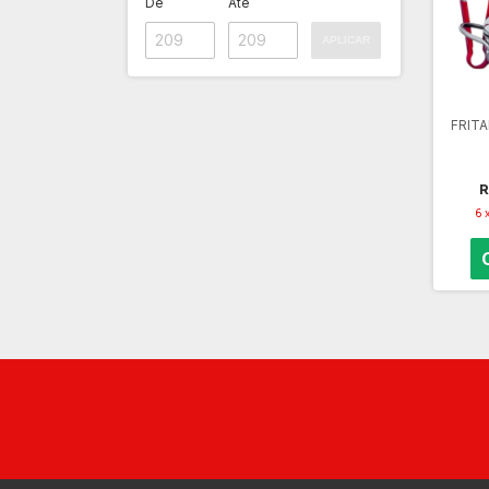
De
Até
APLICAR
FRITA
R
6