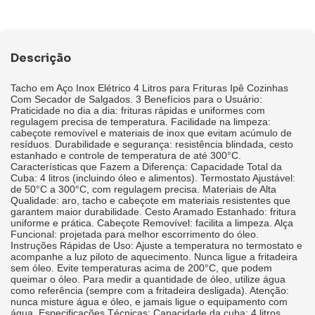
Descrição
Tacho em Aço Inox Elétrico 4 Litros para Frituras Ipê Cozinhas
Com Secador de Salgados. 3 Benefícios para o Usuário:
Praticidade no dia a dia: frituras rápidas e uniformes com
regulagem precisa de temperatura. Facilidade na limpeza:
cabeçote removível e materiais de inox que evitam acúmulo de
resíduos. Durabilidade e segurança: resistência blindada, cesto
estanhado e controle de temperatura de até 300°C.
Características que Fazem a Diferença: Capacidade Total da
Cuba: 4 litros (incluindo óleo e alimentos). Termostato Ajustável:
de 50°C a 300°C, com regulagem precisa. Materiais de Alta
Qualidade: aro, tacho e cabeçote em materiais resistentes que
garantem maior durabilidade. Cesto Aramado Estanhado: fritura
uniforme e prática. Cabeçote Removível: facilita a limpeza. Alça
Funcional: projetada para melhor escorrimento do óleo.
Instruções Rápidas de Uso: Ajuste a temperatura no termostato e
acompanhe a luz piloto de aquecimento. Nunca ligue a fritadeira
sem óleo. Evite temperaturas acima de 200°C, que podem
queimar o óleo. Para medir a quantidade de óleo, utilize água
como referência (sempre com a fritadeira desligada). Atenção:
nunca misture água e óleo, e jamais ligue o equipamento com
água. Especificações Técnicas: Capacidade da cuba: 4 litros