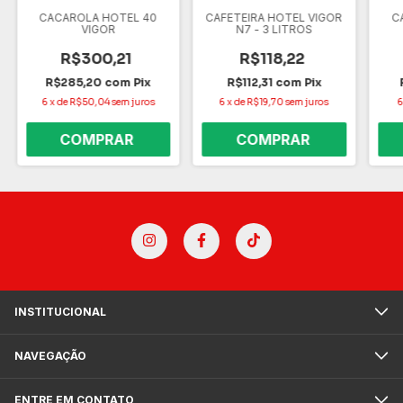
CACAROLA HOTEL 40
CAFETEIRA HOTEL VIGOR
C
VIGOR
N7 - 3 LITROS
R$300,21
R$118,22
R$285,20
com
Pix
R$112,31
com
Pix
6
x
de
R$50,04
sem juros
6
x
de
R$19,70
sem juros
6
INSTITUCIONAL
NAVEGAÇÃO
ENTRE EM CONTATO