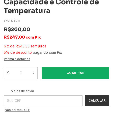
Capacidade e Controle de
Temperatura
SKU:
106018
R$260,00
R$247,00
com
Pix
6
x
de
R$43,33
sem juros
5% de desconto
pagando com Pix
Ver mais detalhes
ALTERAR CEP
Entregas para o CEP:
Meios de envio
CALCULAR
Não sei meu CEP