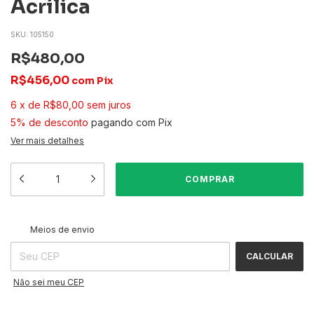
Acrílica
SKU:
105150
R$480,00
R$456,00
com
Pix
6
x
de
R$80,00
sem juros
5% de desconto
pagando com Pix
Ver mais detalhes
ALTERAR CEP
Entregas para o CEP:
Meios de envio
CALCULAR
Não sei meu CEP