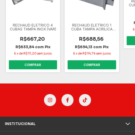
R
CU
RECHAUD ELETRICO 4
RECHAUD ELETRICO 1
CUBAS TAMPA INOX (VAR)
CUBA TAMPA ACRILICA
6
(VAR)
R$667,20
R$688,56
R$633,84
com
Pix
R$654,13
com
Pix
6
x
de
R$111,20
sem juros
6
x
de
R$114,76
sem juros
COMPRAR
COMPRAR
INSTITUCIONAL