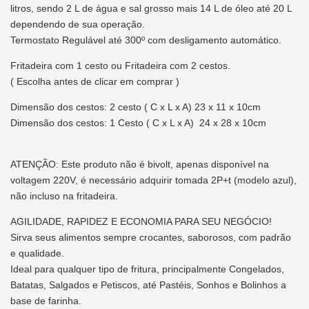
litros, sendo 2 L de água e sal grosso mais 14 L de óleo até 20 L
dependendo de sua operação.
Termostato Regulável até 300º com desligamento automático.
Fritadeira com 1 cesto ou Fritadeira com 2 cestos.
( Escolha antes de clicar em comprar )
Dimensão dos cestos: 2 cesto ( C x L x A) 23 x 11 x 10cm
Dimensão dos cestos: 1 Cesto ( C x L x A) 24 x 28 x 10cm
ATENÇÃO: Este produto não é bivolt, apenas disponível na
voltagem 220V, é necessário adquirir tomada 2P+t (modelo azul),
não incluso na fritadeira.
AGILIDADE, RAPIDEZ E ECONOMIA PARA SEU NEGÓCIO!
Sirva seus alimentos sempre crocantes, saborosos, com padrão
e qualidade.
Ideal para qualquer tipo de fritura, principalmente Congelados,
Batatas, Salgados e Petiscos, até Pastéis, Sonhos e Bolinhos a
base de farinha.