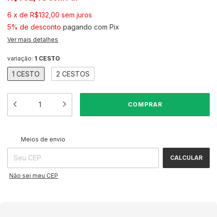
6
x
de
R$132,00
sem juros
5% de desconto
pagando com Pix
Ver mais detalhes
variação:
1 CESTO
1 CESTO
2 CESTOS
ALTERAR CEP
Entregas para o CEP:
Meios de envio
CALCULAR
Não sei meu CEP