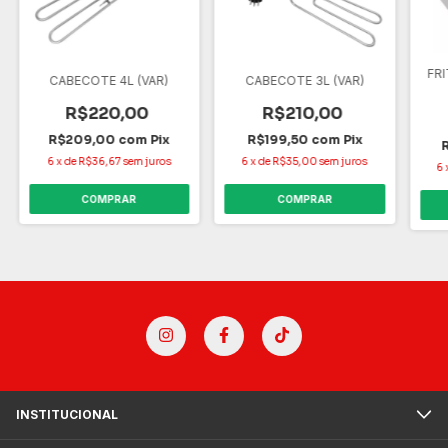
FRI
CABECOTE 4L (VAR)
CABECOTE 3L (VAR)
R$220,00
R$210,00
R$209,00
com
Pix
R$199,50
com
Pix
6
x
de
R$36,67
sem juros
6
x
de
R$35,00
sem juros
6
COMPRAR
COMPRAR
INSTITUCIONAL