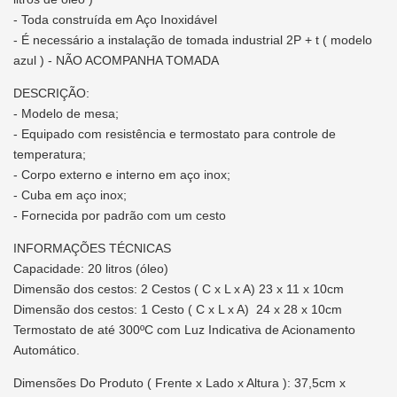
- Toda construída em Aço Inoxidável
- É necessário a instalação de tomada industrial 2P + t ( modelo
azul ) - NÃO ACOMPANHA TOMADA
DESCRIÇÃO:
- Modelo de mesa;
- Equipado com resistência e termostato para controle de
temperatura;
- Corpo externo e interno em aço inox;
- Cuba em aço inox;
- Fornecida por padrão com um cesto
INFORMAÇÕES TÉCNICAS
Capacidade: 20 litros (óleo)
Dimensão dos cestos: 2 Cestos ( C x L x A) 23 x 11 x 10cm
Dimensão dos cestos: 1 Cesto ( C x L x A) 24 x 28 x 10cm
Termostato de até 300ºC com Luz Indicativa de Acionamento
Automático.
Dimensões Do Produto ( Frente x Lado x Altura ): 37,5cm x