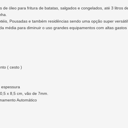
s de óleo para fritura de batatas, salgados e congelados, até 3 litros d
nha.
téis, Pousadas e também residências sendo uma opção super versátil 
a média para diminuir o uso grandes equipamentos com altas gastos 
to ( cesto )
 espessura
10,5 x 8,5 cm, vão de 7mm.
ionamento Automático