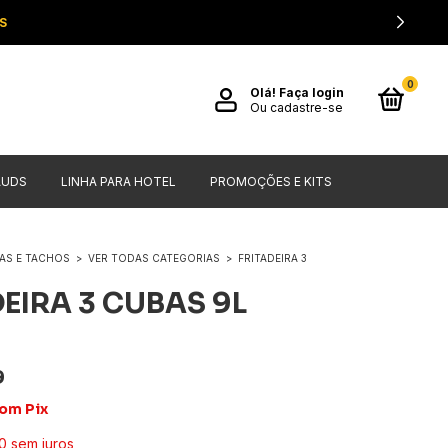
S
0
Olá!
Faça login
Ou cadastre-se
AUDS
LINHA PARA HOTEL
PROMOÇÕES E KITS
RAS E TACHOS
>
VER TODAS CATEGORIAS
>
FRITADEIRA 3
DEIRA 3 CUBAS 9L
9
om
Pix
0
sem juros