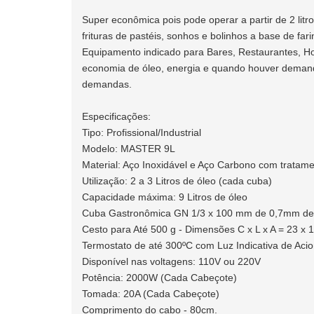
Super econômica pois pode operar a partir de 2 litro
frituras de pastéis, sonhos e bolinhos a base de fari
Equipamento indicado para Bares, Restaurantes, Ho
economia de óleo, energia e quando houver demand
demandas.
Especificações:
Tipo: Profissional/Industrial
Modelo: MASTER 9L
Material: Aço Inoxidável e Aço Carbono com tratamen
Utilização: 2 a 3 Litros de óleo (cada cuba)
Capacidade máxima: 9 Litros de óleo
Cuba Gastronômica GN 1/3 x 100 mm de 0,7mm de
Cesto para Até 500 g - Dimensões C x L x A = 23 x 
Termostato de até 300ºC com Luz Indicativa de Ac
Disponível nas voltagens: 110V ou 220V
Potência: 2000W (Cada Cabeçote)
Tomada: 20A (Cada Cabeçote)
Comprimento do cabo - 80cm.