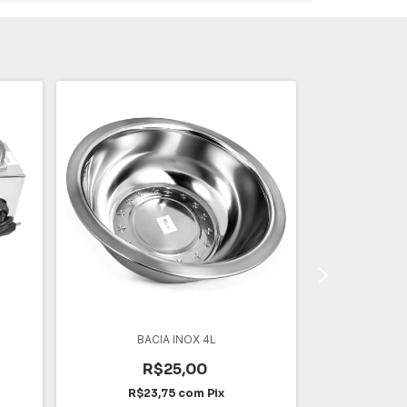
BACIA INOX 4L
R$25,00
CABE
R$23,75
com
Pix
R