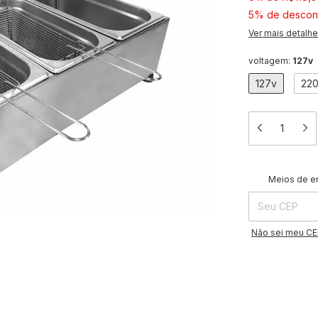
5% de descon
Ver mais detalh
voltagem:
127v
127v
22
Entregas para o 
Meios de e
Não sei meu C