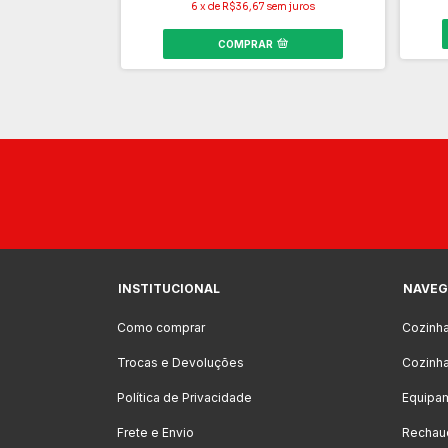
m juros
6
x
de
R$36,67
sem juros
COMPRAR
INSTITUCIONAL
NAVEG
Como comprar
Cozinh
Trocas e Devoluções
Cozinha
Política de Privacidade
Equipa
Frete e Envio
Rechau