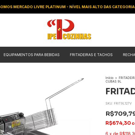
SOMOS MERCADO LIVRE PLATINUM - NÍVEL MAIS ALTO DAS CATEGORIA
EQUIPAMENTOS PARA BEBIDAS
FRITADEIRAS E TACHOS
RECH
Início
>
FRITADEI
CUBAS 9L
FRITA
SKU:
FRIT9L127V
R$709,7
R$674,30
c
6
x
de
R$118,3