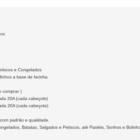
nox
Petiscos e Congelados
olinhos a base de farinha
m comprar )
da 20A (cada cabeçote)
ada 20A (cada cabeçote)
 com padrão e qualidade.
 Congelados, Batatas, Salgados e Petiscos, até Pastéis, Sonhos e Bolin