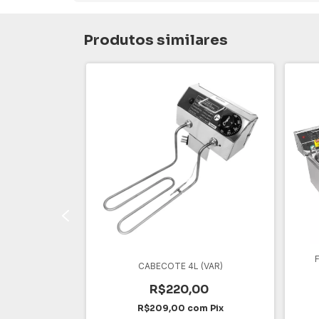
Produtos similares
F
 8L
CABECOTE 4L (VAR)
0
R$220,00
m
Pix
R$209,00
com
Pix