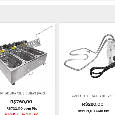
RITADEIRA 12L 3 CUBAS (VAR)
CABECOTE TACHO 8L (VAR)
R$760,00
R$220,00
R$722,00
com
Pix
R$209,00
com
Pix
6
x
de
R$126,67
sem juros