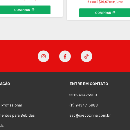
6
x
de
R$36,67
sem juros
COMPRAR
COMPRAR
AÇÃO
ENTRE EM CONTATO
a
5511943475988
 Profissional
(11) 94347-5988
mentos para Bebidas
sac@ipecozinha.com.br
ds