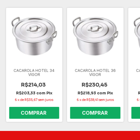
CACAROLA HOTEL 34
CACAROLA HOTEL 36
C
VIGOR
VIGOR
R$214,03
R$230,45
R$203,33
com
Pix
R$218,93
com
Pix
6
x
de
R$35,67
sem juros
6
x
de
R$38,41
sem juros
6