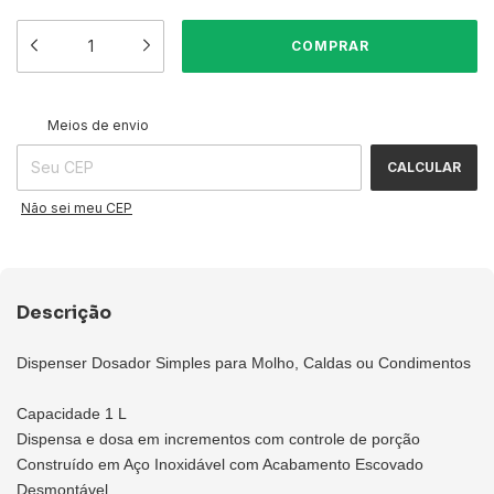
ALTERAR CEP
Entregas para o CEP:
Meios de envio
CALCULAR
Não sei meu CEP
Descrição
Dispenser Dosador Simples para Molho, Caldas ou Condimentos
Capacidade 1 L
Dispensa e dosa em incrementos com controle de porção
Construído em Aço Inoxidável com Acabamento Escovado
Desmontável