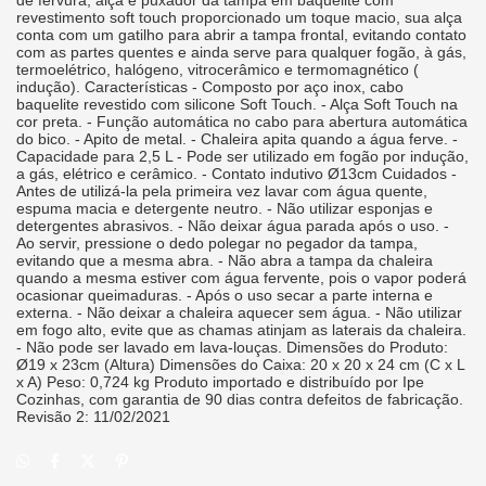
de fervura, alça e puxador da tampa em baquelite com
revestimento soft touch proporcionado um toque macio, sua alça
conta com um gatilho para abrir a tampa frontal, evitando contato
com as partes quentes e ainda serve para qualquer fogão, à gás,
termoelétrico, halógeno, vitrocerâmico e termomagnético (
indução). Características - Composto por aço inox, cabo
baquelite revestido com silicone Soft Touch. - Alça Soft Touch na
cor preta. - Função automática no cabo para abertura automática
do bico. - Apito de metal. - Chaleira apita quando a água ferve. -
Capacidade para 2,5 L - Pode ser utilizado em fogão por indução,
a gás, elétrico e cerâmico. - Contato indutivo Ø13cm Cuidados -
Antes de utilizá-la pela primeira vez lavar com água quente,
espuma macia e detergente neutro. - Não utilizar esponjas e
detergentes abrasivos. - Não deixar água parada após o uso. -
Ao servir, pressione o dedo polegar no pegador da tampa,
evitando que a mesma abra. - Não abra a tampa da chaleira
quando a mesma estiver com água fervente, pois o vapor poderá
ocasionar queimaduras. - Após o uso secar a parte interna e
externa. - Não deixar a chaleira aquecer sem água. - Não utilizar
em fogo alto, evite que as chamas atinjam as laterais da chaleira.
- Não pode ser lavado em lava-louças. Dimensões do Produto:
Ø19 x 23cm (Altura) Dimensões do Caixa: 20 x 20 x 24 cm (C x L
x A) Peso: 0,724 kg Produto importado e distribuído por Ipe
Cozinhas, com garantia de 90 dias contra defeitos de fabricação.
Revisão 2: 11/02/2021