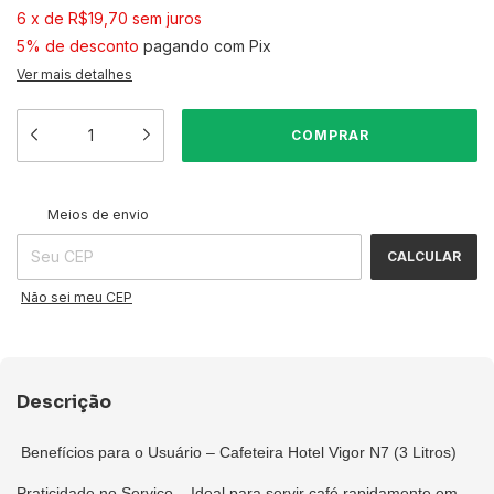
6
x
de
R$19,70
sem juros
5% de desconto
pagando com Pix
Ver mais detalhes
ALTERAR CEP
Entregas para o CEP:
Meios de envio
CALCULAR
Não sei meu CEP
Descrição
Benefícios para o Usuário – Cafeteira Hotel Vigor N7 (3 Litros)
Praticidade no Serviço – Ideal para servir café rapidamente em