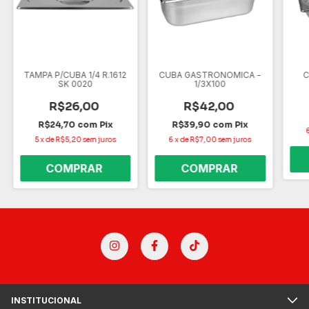
TAMPA P/CUBA 1/4 R.1612
CUBA GASTRONOMICA -
C
SK 0020
1/3X100
R$26,00
R$42,00
R$24,70
com
Pix
R$39,90
com
Pix
5
x
de
R$5,20
sem juros
6
x
de
R$7,00
sem juros
INSTITUCIONAL