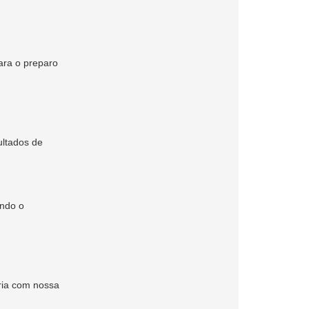
ara o preparo
ltados de
ando o
ria com nossa