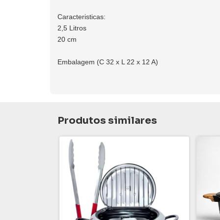
Caracteristicas:
2,5 Litros
20 cm
Embalagem (C 32 x L 22 x 12 A)
Produtos similares
ac Preto