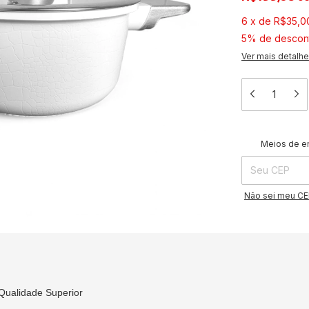
6
x
de
R$35,0
5% de descon
Ver mais detalh
Entregas para o 
Meios de e
Não sei meu C
Qualidade Superior