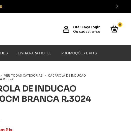
S
0
Olá!
Faça login
Ou cadastre-se
AUDS
LINHA PARA HOTEL
PROMOÇÕES E KITS
>
VER TODAS CATEGORIAS
>
CACAROLA DE INDUCAO
A R.3024
OLA DE INDUCAO
0CM BRANCA R.3024
0
om
Pix