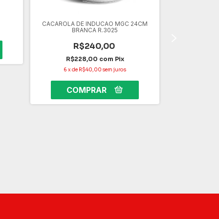
CACAROLA DE INDUCAO MGC 24CM
BRANCA R.3025
R$240,00
R$228,00
com
Pix
6
x
de
R$40,00
sem juros
Panela Antia
Cerâmica com 1
R
R$4
6
x
de