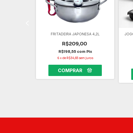
3
m
Pix
 juros
FRITADEIRA JAPONESA 4,2L
JOG
R$209,00
R$198,55
com
Pix
6
x
de
R$34,83
sem juros