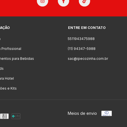
AÇÃO
ENTRE EM CONTATO
a
5511943475988
 Profissional
(11) 94347-5988
mentos para Bebidas
sac@ipecozinha.com.br
ds
ara Hotel
es e Kits
Meios de envio