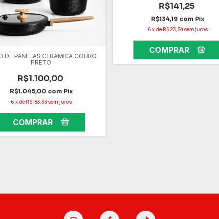
R$141,25
R$134,19
com
Pix
6
x
de
R$23,54
sem juros
O DE PANELAS CERAMICA COURO
PRETO
R$1.100,00
R$1.045,00
com
Pix
6
x
de
R$183,33
sem juros