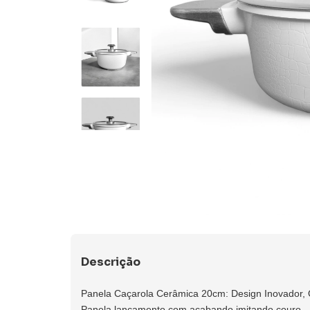
Descrição
Panela Caçarola Cerâmica 20cm: Design Inovador, 
Panela lançamento com acabando imitando couro