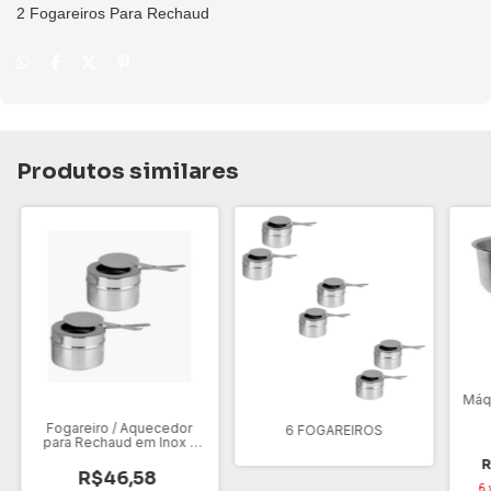
2 Fogareiros Para Rechaud
Produtos similares
Máq
Fogareiro / Aquecedor
6 FOGAREIROS
para Rechaud em Inox –
Queimador para Buffet,
R
Chafing Dish e Eventos 2
R$46,58
unidades
6