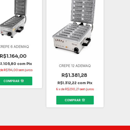
CREPE 6 ADEMAQ
R$1.164,00
1.105,80
com
Pix
CREPE 12 ADEMAQ
de
R$194,00
sem juros
R$1.381,28
COMPRAR
R$1.312,22
com
Pix
6
x
de
R$230,21
sem juros
COMPRAR