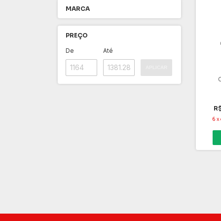
MARCA
PREÇO
De
Até
APLICAR
R$
6
x