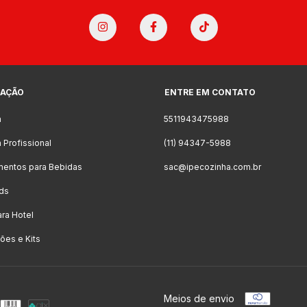
AÇÃO
ENTRE EM CONTATO
a
5511943475988
 Profissional
(11) 94347-5988
mentos para Bebidas
sac@ipecozinha.com.br
ds
ara Hotel
es e Kits
Meios de envio