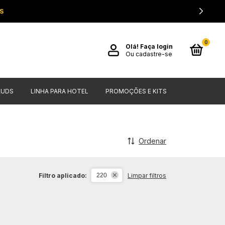
S
0
Olá!
Faça login
Ou cadastre-se
AUDS
LINHA PARA HOTEL
PROMOÇÕES E KITS
Ordenar
Filtro aplicado:
Limpar filtros
220